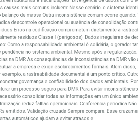
dos em auditorias e fiscalizações. Divergência de dados com 
 causas mais comuns incluem: Nesse cenário, o sistema identif
o balanço de massa Outra inconsistência comum ocorre quando: 
 indica descontrole operacional ou ausência de consolidação c
resíduos Erros na codificação comprometem diretamente a rastre
almente resíduos Classe I (perigosos). Dados irregulares de de
omo: Como a responsabilidade ambiental é solidária, o gerador 
pendência no sistema ambiental. Mesmo após a regularização, o
cias na DMR As consequências de inconsistências na DMR vão al
autuar a empresa e exigir esclarecimentos formais. Além disso, 
exemplo, a rastreabilidade documental é um ponto crítico. Outro
nstrar governança e confiabilidade dos dados ambientais. Port
turar um processo seguro para DMR Para evitar inconsistências
 necessário consolidar todas as informações em um único ambie
entralização reduz falhas operacionais. Conferência periódica Não
s emitidos. Validação cruzada Sempre compare: Esse cruzamento
ertas automáticos ajudam a evitar atrasos e