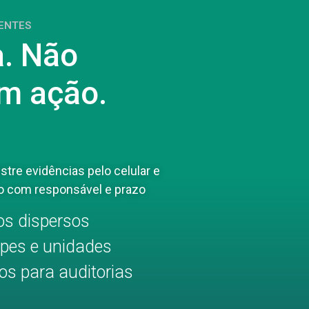
GENTES
a. Não
m ação.
gistre evidências pelo celular e
o com responsável e prazo
ios dispersos
ipes e unidades
tos para auditorias