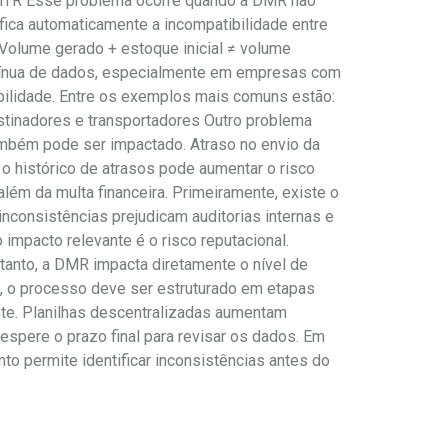
o MTR Esse problema ocorre quando a DMR não
ica automaticamente a incompatibilidade entre
Volume gerado + estoque inicial ≠ volume
ontínua de dados, especialmente em empresas com
abilidade. Entre os exemplos mais comuns estão:
stinadores e transportadores Outro problema
também pode ser impactado. Atraso no envio da
 histórico de atrasos pode aumentar o risco
ém da multa financeira. Primeiramente, existe o
inconsistências prejudicam auditorias internas e
 impacto relevante é o risco reputacional.
anto, a DMR impacta diretamente o nível de
, o processo deve ser estruturado em etapas
nte. Planilhas descentralizadas aumentam
 espere o prazo final para revisar os dados. Em
 permite identificar inconsistências antes do