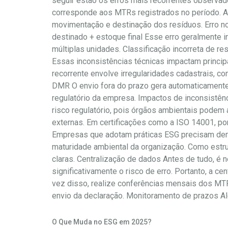
seguir estão os erros mais recorrentes observa
corresponde aos MTRs registrados no período. As
movimentação e destinação dos resíduos. Erro n
destinado + estoque final Esse erro geralmente
múltiplas unidades. Classificação incorreta de 
Essas inconsistências técnicas impactam princip
recorrente envolve irregularidades cadastrais, c
DMR O envio fora do prazo gera automaticamente 
regulatório da empresa. Impactos de inconsistên
risco regulatório, pois órgãos ambientais podem 
externas. Em certificações como a ISO 14001, por 
Empresas que adotam práticas ESG precisam demo
maturidade ambiental da organização. Como estru
claras. Centralização de dados Antes de tudo, é
significativamente o risco de erro. Portanto, a c
vez disso, realize conferências mensais dos MTR
envio da declaração. Monitoramento de prazos Al
O Que Muda no ESG em 2025?