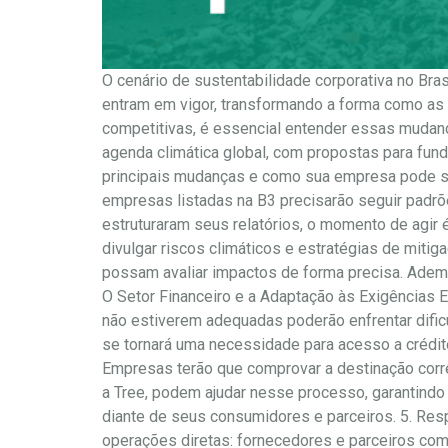
O cenário de sustentabilidade corporativa no Bra
entram em vigor, transformando a forma como as
competitivas, é essencial entender essas mudanç
agenda climática global, com propostas para fun
principais mudanças e como sua empresa pode se p
empresas listadas na B3 precisarão seguir padrõe
estruturaram seus relatórios, o momento de agir 
divulgar riscos climáticos e estratégias de miti
possam avaliar impactos de forma precisa. Adema
O Setor Financeiro e a Adaptação às Exigências E
não estiverem adequadas poderão enfrentar dificu
se tornará uma necessidade para acesso a crédit
Empresas terão que comprovar a destinação corre
a Tree, podem ajudar nesse processo, garantindo
diante de seus consumidores e parceiros. 5. Res
operações diretas: fornecedores e parceiros co