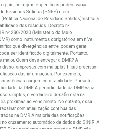
 o país, as regras específicas podem variar
l de Resíduos Sólidos (PNRS) e em
(Política Nacional de Resíduos Sólidos)Institui a
abilidade dos resíduos. Decreto nº
IR nº 280/2020 (Ministério do Meio
DMR) como instrumentos obrigatórios em nível
ifica que divergências entre: podem gerar
de ser identificado digitalmente. Portanto,
e maior. Quem deve entregar a DMR? A
m disso, empresas com múltiplas filiais precisam
solidação das informações. Por exemplo,
consistências surgem com facilidade. Portanto,
odicidade da DMR A periodicidade da DMR varia
sso simples, o verdadeiro desafio está na
ões próximas ao vencimento. No entanto, essa
trabalhar com atualização contínua das
ntradas na DMR A maioria das notificações
as no cruzamento automático de dados do SINIR. A