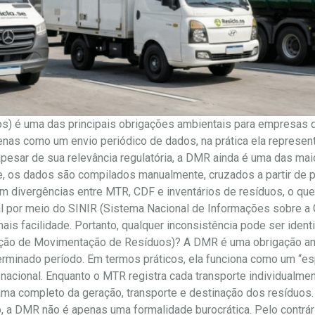
) é uma das principais obrigações ambientais para empresas q
nas como um envio periódico de dados, na prática ela represent
 apesar de sua relevância regulatória, a DMR ainda é uma das ma
, os dados são compilados manualmente, cruzados a partir de p
m divergências entre MTR, CDF e inventários de resíduos, o que
al por meio do SINIR (Sistema Nacional de Informações sobre a
s facilidade. Portanto, qualquer inconsistência pode ser ident
ação de Movimentação de Resíduos)? A DMR é uma obrigação a
rminado período. Em termos práticos, ela funciona como um “es
nacional. Enquanto o MTR registra cada transporte individualm
rama completo da geração, transporte e destinação dos resíduo
o, a DMR não é apenas uma formalidade burocrática. Pelo contrá