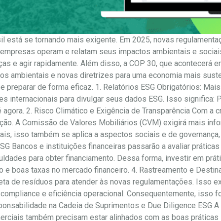
sil está se tornando mais exigente. Em 2025, novas regulamenta
 empresas operam e relatam seus impactos ambientais e socia
as e agir rapidamente. Além disso, a COP 30, que acontecerá e
dos ambientais e novas diretrizes para uma economia mais suste
reparar de forma eficaz. 1. Relatórios ESG Obrigatórios: Mais T
s internacionais para divulgar seus dados ESG. Isso significa: 
é agora. 2. Risco Climático e Exigência de Transparência Com a 
gação. A Comissão de Valores Mobiliários (CVM) exigirá mais inf
is, isso também se aplica a aspectos sociais e de governança, e
SG Bancos e instituições financeiras passarão a avaliar prátic
ldades para obter financiamento. Dessa forma, investir em práti
o e boas taxas no mercado financeiro. 4. Rastreamento e Destin
ta de resíduos para atender às novas regulamentações. Isso ex
 compliance e eficiência operacional. Consequentemente, isso
ponsabilidade na Cadeia de Suprimentos e Due Diligence ESG A 
merciais também precisam estar alinhados com as boas práticas