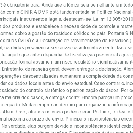
 é obrigatória para: Ainda que a lógica seja semelhante em todo
ção com o SINIR A DMR está fundamentada na Política Naciona
rincipais instrumentos legais, destacam-se: Lei nº 12.305/2010 
a dos produtos e estabelece a necessidade de controle e rastre
mas sobre a gestão de resíduos sólidos no país. Portaria SIN
 Resíduos (MTR) e a Declaração de Movimentação de Resíduos (
, os dados passaram a ser cruzados automaticamente. Isso sign
, aquilo que antes dependia de fiscalização presencial agora po
igação formal assumem um risco regulatório significativament
Entretanto, de maneira geral, devem entregar a declaração: Alé
que operações descentralizadas aumentam a complexidade da con
dar os dados locais antes do envio estadual. Caso contrário, in
cessidade de controle sistêmico e padronização de dados. Peri
na maioria dos casos, a entrega ocorre: Embora pareça um proce
 adequado. Muitas empresas deixam para organizar as informaç
o. Além disso, atrasos no envio podem gerar: Portanto, o ideal é 
al próxima ao prazo de envio. Principais inconsistências enco
o. Na verdade, elas surgem devido a inconsistências identificad