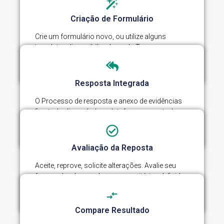
Criação de Formulário​
Crie um formulário novo, ou utilize alguns
templates disponibilizados pela Tree, para
homologação ou avaliação do seu fornecedor.
Resposta Integrada
O Processo de resposta e anexo de evidências
fica todo disponível na plataforma, com todo o
processo de governança requerido.
Avaliação da Reposta
Aceite, reprove, solicite alterações. Avalie seu
fornecedor de acordo com os critérios definidos
pela empresa e identifique o nível de atendimento.
Compare Resultado