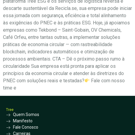
plataforma Tree ESG e os serviços de logística reversa e
descarte sustentável da Recicla.se, sua empresa pode iniciar
essa jornada com segurança, eficiência e total alinhamento
às exigências do PNEC e às práticas ESG. Hoje, já apoiamos
empresas como Tekbond – Saint-Gobain, OV Chemicals,
Café Orfeu, entre tantas outras, a implementar soluções
práticas de economia circular — com rastreabilidade
blockchain, indicadores automáticos e otimização de
processos ambientais. CTA – Dê o próximo passo rumo à
circularidade Sua empresa está pronta para aplicar os
princípios da economia circular e atender às diretrizes do
PNEC com soluções reais e testadas?
Fale com nosso
time e
Tree
Quem Somos
Manifesto
Fale Conosco
Carreiras