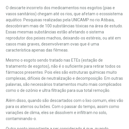
O descarte incorreto dos medicamentos nos esgotos (pias e
vasos sanitários) chegam até os rios, que afetam o ecossistema
aquático.
Pesquisas realizadas pela UNICAMP no rio Atibaia
,
descobriram mais de 100 substâncias tóxicas na área de estudo.
Essas mesmas substâncias estão afetando o sistema
reprodutor dos peixes machos, deixando-os estéreis, ou até em
casos mais graves, desenvolveram ovas que é uma
característica apenas das fêmeas.
Mesmo o esgoto sendo tratado nas ETEs (estação de
tratamento de esgotos), não é o suficiente para retirar todos os
fármacos presentes. Pois eles são estruturas químicas muito
complexas, difíceis de neutralização e decomposição. Em outras
palavras, são necessários tratamentos muito mais complicados
como o de ozônio e ultra filtração para sua total remoção.
Além disso, quando são descartados com o lixo comum, eles vão
para os aterros ou lixões. Com o passar do tempo, assim como
variações de clima, eles se dissolvem e infiltram no solo,
contaminando-o.
Outro ponto importante a ser considerado é que, quando